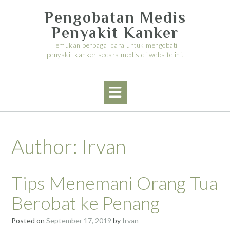
Skip
Pengobatan Medis
to
content
Penyakit Kanker
Temukan berbagai cara untuk mengobati
penyakit kanker secara medis di website ini.
Author:
Irvan
Tips Menemani Orang Tua
Berobat ke Penang
Posted on
September 17, 2019
by
Irvan