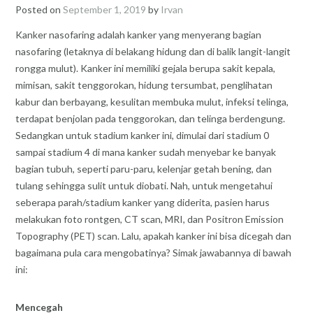
Posted on
September 1, 2019
by
Irvan
Kanker nasofaring adalah kanker yang menyerang bagian
nasofaring (letaknya di belakang hidung dan di balik langit-langit
rongga mulut). Kanker ini memiliki gejala berupa sakit kepala,
mimisan, sakit tenggorokan, hidung tersumbat, penglihatan
kabur dan berbayang, kesulitan membuka mulut, infeksi telinga,
terdapat benjolan pada tenggorokan, dan telinga berdengung.
Sedangkan untuk stadium kanker ini, dimulai dari stadium 0
sampai stadium 4 di mana kanker sudah menyebar ke banyak
bagian tubuh, seperti paru-paru, kelenjar getah bening, dan
tulang sehingga sulit untuk diobati. Nah, untuk mengetahui
seberapa parah/stadium kanker yang diderita, pasien harus
melakukan foto rontgen, CT scan, MRI, dan Positron Emission
Topography (PET) scan. Lalu, apakah kanker ini bisa dicegah dan
bagaimana pula cara mengobatinya? Simak jawabannya di bawah
ini:
Mencegah