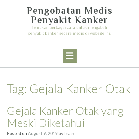
Skip
Pengobatan Medis
to
content
Penyakit Kanker
Temukan berbagai cara untuk mengobati
penyakit kanker secara medis di website ini.
Tag:
Gejala Kanker Otak
Gejala Kanker Otak yang
Meski Diketahui
Posted on
August 9, 2019
by
Irvan