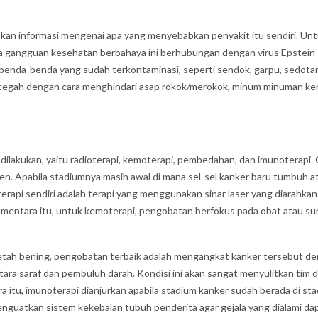
n informasi mengenai apa yang menyebabkan penyakit itu sendiri. Untuk
gangguan kesehatan berbahaya ini berhubungan dengan virus Epstein-Barr
 benda-benda yang sudah terkontaminasi, seperti sendok, garpu, sedotan
t dicegah dengan cara menghindari asap rokok/merokok, minum minuman 
dilakukan, yaitu radioterapi, kemoterapi, pembedahan, dan imunoterapi. 
en. Apabila stadiumnya masih awal di mana sel-sel kanker baru tumbuh a
terapi sendiri adalah terapi yang menggunakan sinar laser yang diarahkan
Sementara itu, untuk kemoterapi, pengobatan berfokus pada obat atau su
r getah bening, pengobatan terbaik adalah mengangkat kanker tersebut d
ntara saraf dan pembuluh darah. Kondisi ini akan sangat menyulitkan tim
ara itu, imunoterapi dianjurkan apabila stadium kanker sudah berada di
k menguatkan sistem kekebalan tubuh penderita agar gejala yang dialami