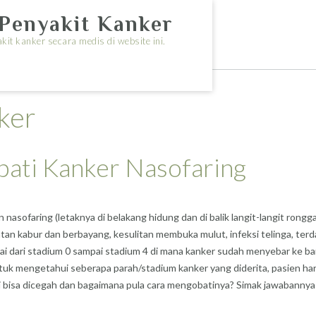
Penyakit Kanker
it kanker secara medis di website ini.
ker
ati Kanker Nasofaring
sofaring (letaknya di belakang hidung dan di balik langit-langit rongga m
tan kabur dan berbayang, kesulitan membuka mulut, infeksi telinga, ter
i dari stadium 0 sampai stadium 4 di mana kanker sudah menyebar ke ban
untuk mengetahui seberapa parah/stadium kanker yang diderita, pasien h
i bisa dicegah dan bagaimana pula cara mengobatinya? Simak jawabannya 