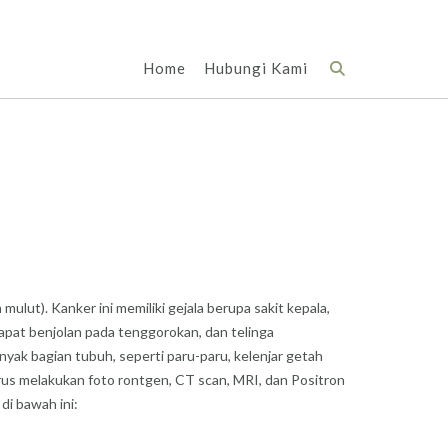
Home
Hubungi Kami
ulut). Kanker ini memiliki gejala berupa sakit kepala,
dapat benjolan pada tenggorokan, dan telinga
yak bagian tubuh, seperti paru-paru, kelenjar getah
arus melakukan foto rontgen, CT scan, MRI, dan Positron
di bawah ini: