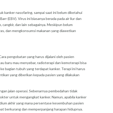
 kanker nasofaring, sampai saat ini belum diketahui
 (EBV). Virus ini biasanya berada pada air liur dan
, cangkir, dan lain sebagainya. Meskipun belum
keras, dan mengkonsumsi makanan yang diawetkan
Cara pengobatan yang harus dijalani oleh pasien
tau baru mau menyebar, radioterapi dan kemoterapi bisa
 ke bagian tubuh yang terdapat kanker. Terapi ini harus
ntikan yang diberikan kepada pasien yang dilakukan
engan jalan operasi. Sebenarnya pembedahan tidak
 dokter untuk mengangkat kanker. Namun, apabila kanker
 stadium akhir yang mana persentase kesembuhan pasien
 dapat berkurang dan memperpanjang harapan hidupnya.