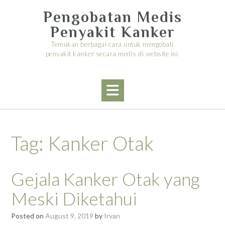
Skip
Pengobatan Medis
to
content
Penyakit Kanker
Temukan berbagai cara untuk mengobati
penyakit kanker secara medis di website ini.
Tag:
Kanker Otak
Gejala Kanker Otak yang
Meski Diketahui
Posted on
August 9, 2019
by
Irvan