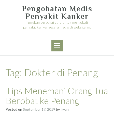
Skip
Pengobatan Medis
to
content
Penyakit Kanker
Temukan berbagai cara untuk mengobati
penyakit kanker secara medis di website ini.
Tag:
Dokter di Penang
Tips Menemani Orang Tua
Berobat ke Penang
Posted on
September 17, 2019
by
Irvan