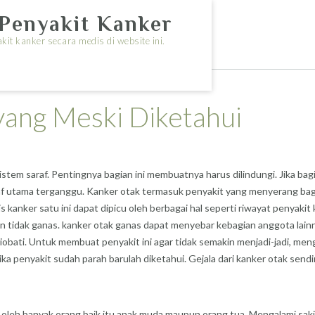
Penyakit Kanker
it kanker secara medis di website ini.
yang Meski Diketahui
stem saraf. Pentingnya bagian ini membuatnya harus dilindungi. Jika ba
af utama terganggu. Kanker otak termasuk penyakit yang menyerang bagi
 kanker satu ini dapat dipicu oleh berbagai hal seperti riwayat penyakit
dan tidak ganas. kanker otak ganas dapat menyebar kebagian anggota lainny
iobati. Untuk membuat penyakit ini agar tidak semakin menjadi-jadi, men
ka penyakit sudah parah barulah diketahui. Gejala dari kanker otak send
mi oleh banyak orang baik itu anak muda maupun orang tua. Mengalami sak