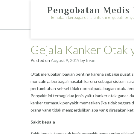
Skip
Pengobatan Medis 
to
content
Temukan berbagai cara untuk mengobati penyak
Gejala Kanker Otak 
Posted on
August 9, 2019
by
Irvan
Otak merupakan bagian penting karena sebagai pusat si
munculnya berbagai masalah karena sebagai sistem sar
pertumbuhan sel-sel tidak normal pada bagian otak. Jenis
Penyakit ini terbagi dua jenis yaitu kanker otak ganas 
kanker termasuk penyakit mematikan jika tidak segera d
orang yang tidak memperdulikan apa yang dirasakan keti
Sakit kepala
Sakit kepala termasuk jenis penyakit yang sering diala