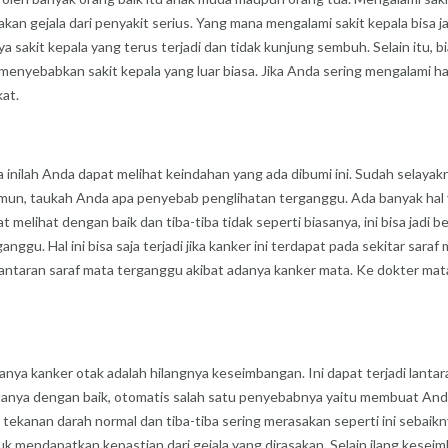
kan gejala dari penyakit serius. Yang mana mengalami sakit kepala bisa ja
sakit kepala yang terus terjadi dan tidak kunjung sembuh. Selain itu, bias
enyebabkan sakit kepala yang luar biasa. Jika Anda sering mengalami hal i
at.
ilah Anda dapat melihat keindahan yang ada dibumi ini. Sudah selayakny
un, taukah Anda apa penyebab penglihatan terganggu. Ada banyak hal 
t melihat dengan baik dan tiba-tiba tidak seperti biasanya, ini bisa jad
nggu. Hal ini bisa saja terjadi jika kanker ini terdapat pada sekitar sar
r lantaran saraf mata terganggu akibat adanya kanker mata. Ke dokter m
anya kanker otak adalah hilangnya keseimbangan. Ini dapat terjadi lanta
emuanya dengan baik, otomatis salah satu penyebabnya yaitu membuat An
 tekanan darah normal dan tiba-tiba sering merasakan seperti ini sebaik
mendapatkan kepastian dari gejala yang dirasakan. Selain ilang keseimb