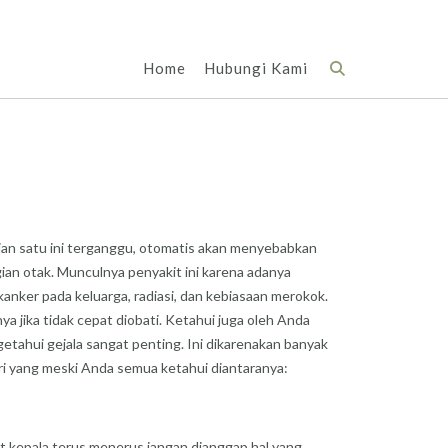
Home
Hubungi Kami
gian satu ini terganggu, otomatis akan menyebabkan
an otak. Munculnya penyakit ini karena adanya
 kanker pada keluarga, radiasi, dan kebiasaan merokok.
a jika tidak cepat diobati. Ketahui juga oleh Anda
getahui gejala sangat penting. Ini dikarenakan banyak
iri yang meski Anda semua ketahui diantaranya:
it kepala terus menerus jangan dianggap hal yang