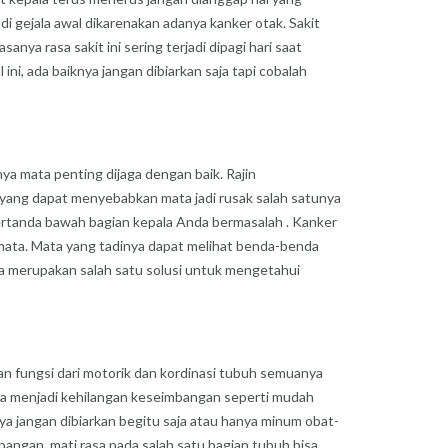
di gejala awal dikarenakan adanya kanker otak. Sakit
anya rasa sakit ini sering terjadi dipagi hari saat
ni, ada baiknya jangan dibiarkan saja tapi cobalah
a mata penting dijaga dengan baik. Rajin
yang dapat menyebabkan mata jadi rusak salah satunya
i bertanda bawah bagian kepala Anda bermasalah . Kanker
af mata. Mata yang tadinya dapat melihat benda-benda
ata merupakan salah satu solusi untuk mengetahui
ran fungsi dari motorik dan kordinasi tubuh semuanya
da menjadi kehilangan keseimbangan seperti mudah
nya jangan dibiarkan begitu saja atau hanya minum obat-
angan, mati rasa pada salah satu bagian tubuh bisa