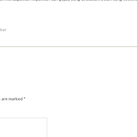
nker
s are marked
*