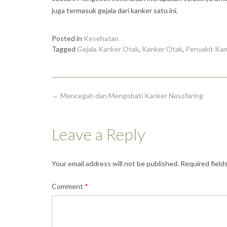
juga termasuk gejala dari kanker satu ini.
Posted in
Kesehatan
Tagged
Gejala Kanker Otak
,
Kanker Otak
,
Penyakit Ka
Post
←
Mencegah dan Mengobati Kanker Nasofaring
navigation
Leave a Reply
Your email address will not be published.
Required field
Comment
*